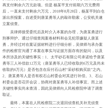
再支付剩余六万元款项。但是 杨某平支付前期六万元费用
后，一直未支付剩余六万元，2018年8月28日，杨某平到白仓
派出所报案，自述受到唐某勇等人的敲诈勒索，公安机关遂
立案侦查。
吴律师接受委托后及时介入本案的办理，为唐某勇进行
刑事辩护。通过仔细查阅案卷材料和会见犯罪嫌疑人唐某
勇，并经过对在案证据材料进行仔细分析，吴律师与承办案
件的检察官沟通了本案在事实与证据方面存有的疑问，以及
本所涉及的关键性事实：1、太平砂石有限公司承诺给予唐某
勇等三人补偿款12万元（唐某勇等人已经收取的6万元及尚未
收取的6万元）是否包含在应付石山村“采砂权购买款”之内。
2、唐某勇等人是否有权石山村委会对其进行补偿。3、石山
村委会是否召开会议，协商对唐某勇等人补偿事宜。而上述
关键性事实尚未查清，因此吴律师向人民检察院申请了调查
取证。
最终，本案在人民检察院二次退回侦查机关补充侦查