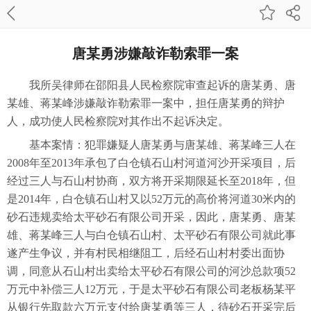
唐某勇涉嫌敲诈勒索罪一案
我所吴律师在邵阳县人民检察院审查起诉的唐某勇、唐
某雄、蒋某峰涉嫌敲诈勒索罪一案中，担任唐某勇的辩护
人，成功使人民检察院对其作出不起诉决定。
基本案情：犯罪嫌疑人唐某勇与唐某雄、蒋某峰三人在
2008年至2013年承包了白仓镇石山村河道河沙开采项目，后
经过三人与石山村协商，双方将开采期限延长至2018年，但
是2014年，白仓镇石山村又以52万元的高价将河道30米内的
砂石违规卖给太平砂石有限公司开采，因此，唐某勇、唐某
雄、蒋某峰三人与白仓镇石山村、太平砂石有限公司就此事
遂产生争议，并有村民相继阻工，后经石山村村委出面协
调，同意从石山村出卖给太平砂石有限公司的河沙总款项52
万元中补偿三人12万元，于是太平砂石有限公司老板杨某平
从银行先取款六万元支付给唐某勇等三人，待砂石开采完后