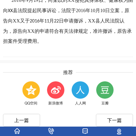
2016年
月
日，向某以刘XX侵犯其身体权、健康权为由
9
19
向
县法院提起民事诉讼，法院于2016年10月10日立案，原
XX
告向XX又于
年
月
日申请撤诉，XX县人民法院认
2016
11
22
为，原告向XX的申请符合有关法律规定，准许撤诉，原告承
担案件受理费用。
推荐
QQ空间
新浪微博
人人网
豆瓣
上一篇
下一篇