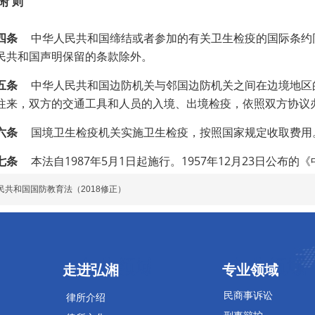
附 则
四条
中华人民共和国缔结或者参加的有关卫生检疫的国际条约
民共和国声明保留的条款除外。
五条
中华人民共和国边防机关与邻国边防机关之间在边境地区
往来，双方的交通工具和人员的入境、出境检疫，依照双方协议
六条
国境卫生检疫机关实施卫生检疫，按照国家规定收取费用
七条
本法自1987年5月1日起施行。1957年12月23日公
民共和国国防教育法（2018修正）
专业领域
专业领域
走进弘湘
专业领域
民商事诉讼
律所介绍