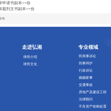
审申请书副本
××
份
审裁判文书副本
××
份
议书
专业领域
专业领域
走进弘湘
专业领域
民商事诉讼
律所介绍
刑事辩护
律所文化
行政诉讼
婚姻家事
交通事故
房地产及建设工程
法律顾问
不良资产收购处置