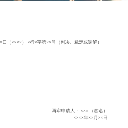
×
日
（
××××
）
×
行
×
字第
××
号
（
判决
、
裁定或调解
），
再审申请人
：
×××
（
签名
）
××××
年
××
月
××
日