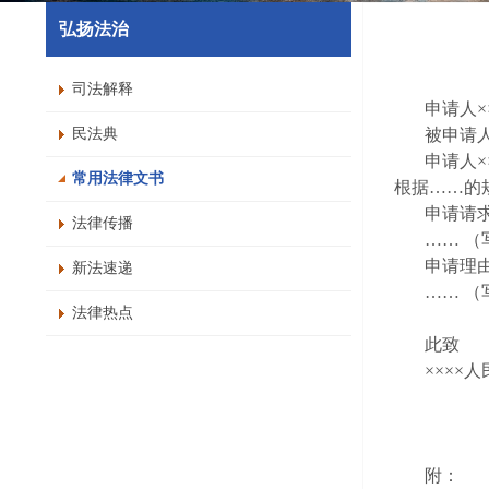
弘扬法治
司法解释
申请人
×
民法典
被申请
申请人
×
常用法律文书
根据
……
的
申请请
法律传播
…… （
申请理
新法速递
…… （
法律热点
此致
××××
人
附
：