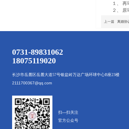
１
、
再
２
、
原
上一篇
离婚协
0731-89831062
18075119020
长沙市岳麓区岳麓大道
57号银盆岭万达广场环球中心B座23楼
2111700367@qq.com
扫—扫
关注
官方公众号