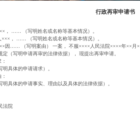
行政再审申请书
××
， …… （
写明姓名或名称等基本情况
）。
人
×××
， …… （
写明姓名或名称等基本情况
）。
××
因
…… （
写明案由
）
一案
，
不服
××××
人民法院
××××
年
××
月
×
规定
（
写明申请再审的法律依据
），
现提出再审申请
。
求
：
写明具体的申请请求
）。
由
：
写明具体的申请事实
、
理由以及具体的法律依据
）。
民法院