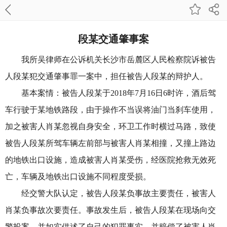
段某交通肇事案
我所吴律师在公诉机关长沙市岳麓区人民检察院诉被告
人段某犯交通肇事罪一案中，担任被告人段某的辩护人。
基本案情：被告人段某于2018年7月16日6时许，酒后驾
车行驶于某地铁路段，由于操作不当误将油门当刹车使用，
加之被害人肖某忽视自身安全，环卫工作时横过马路，致使
被告人段某所驾车辆左前部与被害人肖某相撞，又撞上路边
的地铁出口设施，造成被害人肖某受伤，经医院抢救无效死
亡，车辆及地铁出口设施不同程度受损。
经交警大队认定，被告人段某负事故主要责任，被害人
肖某负事故次要责任。事故发生后，被告人段某在现场向交
警投案，并如实供述了自己的犯罪事实。并赔偿了被害人肖