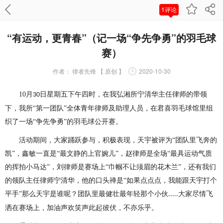
1评论
“有运动，更青春”（记一场“争先争勇”的羽毛球
赛）
作者：
律者先锋 【 原创 】
2020-10-30
10
月
日星期五下午四时，在我弘湘所宁清华主任律师的带领
30
下，我所“第一团队”全体青年律师及助理人员，在君喜羽毛球馆里组
织了一场“争先争勇”的羽毛球公开赛。
活动期间，大家踊跃参与，积极表现，天宇被评为
“团队里飞奔的
凯”，鑫敏一直是“最文静的上官婉儿”，赵律师是全场“最具运动气质
的挥拍小马达”，刘律师是赛场上“巾帼不让须眉的花木兰”，还有我们
的领队主任律师宁清华，他的口头禅是“如果点点点，我能跟天宇打个
平手”那么天宇是谁呢？团队里最健壮最年轻那个小伙
大家尽情飞
.....
洒在赛场上，加油声欢笑声此起彼伏，不亦乐乎。