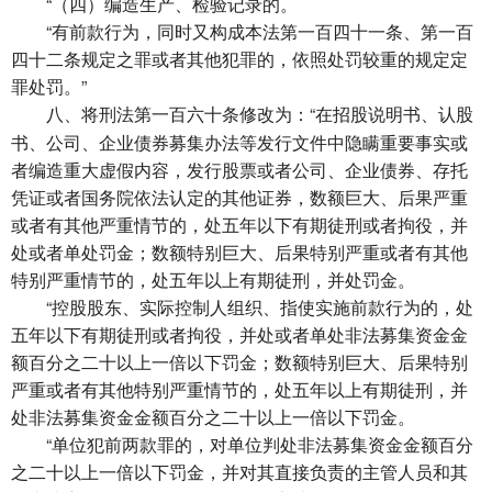
“（四）编造生产、检验记录的。
“有前款行为，同时又构成本法第一百四十一条、第一百
四十二条规定之罪或者其他犯罪的，依照处罚较重的规定定
罪处罚。”
将刑法第一百六十条修改为：“在招股说明书、认股
八、
书、公司、企业债券募集办法等发行文件中隐瞒重要事实或
者编造重大虚假内容，发行股票或者公司、企业债券、存托
凭证或者国务院依法认定的其他证券，数额巨大、后果严重
或者有其他严重情节的，处五年以下有期徒刑或者拘役，并
处或者单处罚金；数额特别巨大、后果特别严重或者有其他
特别严重情节的，处五年以上有期徒刑，并处罚金。
“控股股东、实际控制人组织、指使实施前款行为的，处
五年以下有期徒刑或者拘役，并处或者单处非法募集资金金
额百分之二十以上一倍以下罚金；数额特别巨大、后果特别
严重或者有其他特别严重情节的，处五年以上有期徒刑，并
处非法募集资金金额百分之二十以上一倍以下罚金。
“单位犯前两款罪的，对单位判处非法募集资金金额百分
之二十以上一倍以下罚金，并对其直接负责的主管人员和其