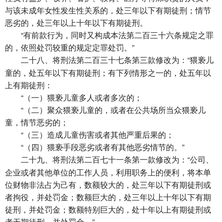
与该未成年女性发生性关系的，处三年以下有期徒刑；情节
恶劣的，处三年以上十年以下有期徒刑。
“有前款行为，同时又构成本法第二百三十六条规定之罪
的，依照处罚较重的规定定罪处罚。”
将刑法第二百三十七条第三款修改为：“猥亵儿
二十八、
童的，处五年以下有期徒刑；有下列情形之一的，处五年以
上有期徒刑：
“（一）猥亵儿童多人或者多次的；
“（二）聚众猥亵儿童的，或者在公共场所当众猥亵儿
童，情节恶劣的；
“（三）造成儿童伤害或者其他严重后果的；
“（四）猥亵手段恶劣或者有其他恶劣情节的。”
将刑法第二百七十一条第一款修改为：“公司、
二十九、
企业或者其他单位的工作人员，利用职务上的便利，将本单
位财物非法占为己有，数额较大的，处三年以下有期徒刑或
者拘役，并处罚金；数额巨大的，处三年以上十年以下有期
徒刑，并处罚金；数额特别巨大的，处十年以上有期徒刑或
者无期徒刑，并处罚金。”