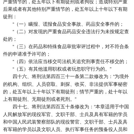
严重情节的，处五年以下有期徒刑或者拘役；造成特别严重
后果或者有其他特别严重情节的，处五年以上十年以下有期
徒刑：
“（一）瞒报、谎报食品安全事故、药品安全事件的；
“（二）对发现的严重食品药品安全违法行为未按规定查
处的；
“（三）在药品和特殊食品审批审评过程中，对不符合条
件的申请准予许可的；
“（四）依法应当移交司法机关追究刑事责任不移交的；
“（五）有其他滥用职权或者玩忽职守行为的。”
将刑法第四百三十一条第二款修改为：“为境外
四十六、
的机构、组织、人员窃取、刺探、收买、非法提供军事秘密
的，处五年以上十年以下有期徒刑；情节严重的，处十年以
上有期徒刑、无期徒刑或者死刑。”
将刑法第四百五十条修改为：“本章适用于中国
四十七、
人民解放军的现役军官、文职干部、士兵及具有军籍的学员
和中国人民武装警察部队的现役警官、文职干部、士兵及具
有军籍的学员以及文职人员、执行军事任务的预备役人员和