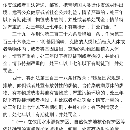
传资源或者非法运送、邮寄、携带我国人类遗传资源材料出
境，危害公众健康或者社会公共利益，情节严重的，处三年
以下有期徒刑、拘役或者管制，并处或者单处罚金；情节特
别严重的，处三年以上七年以下有期徒刑，并处罚金。”
在刑法第三百三十六条后增加一条，作为第三
三十九、
百三十六条之一：“将基因编辑、克隆的人类胚胎植入人体或
者动物体内，或者将基因编辑、克隆的动物胚胎植入人体
内，情节严重的，处三年以下有期徒刑或者拘役，并处罚
金；情节特别严重的，处三年以上七年以下有期徒刑，并处
罚金。”
将刑法第三百三十八条修改为：“违反国家规定，
四十、
排放、倾倒或者处置有放射性的废物、含传染病病原体的废
物、有毒物质或者其他有害物质，严重污染环境的，处三年
以下有期徒刑或者拘役，并处或者单处罚金；情节严重的，
处三年以上七年以下有期徒刑，并处罚金；有下列情形之一
的，处七年以上有期徒刑，并处罚金：
“（一）在饮用水水源保护区、自然保护地核心保护区等
依法确定的重点保护区域排放、倾倒、处置有放射性的废