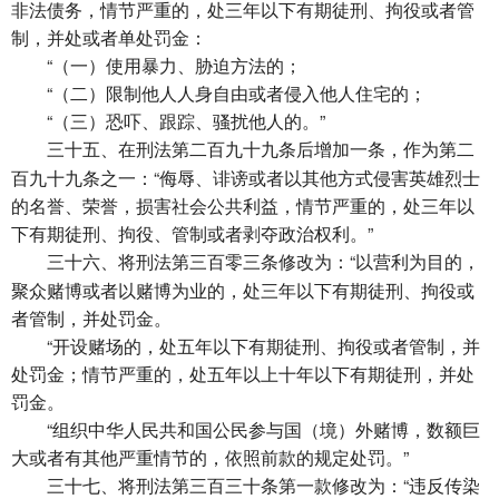
非法债务，情节严重的，处三年以下有期徒刑、拘役或者管
制，并处或者单处罚金：
“（一）使用暴力、胁迫方法的；
“（二）限制他人人身自由或者侵入他人住宅的；
“（三）恐吓、跟踪、骚扰他人的。”
在刑法第二百九十九条后增加一条，作为第二
三十五、
百九十九条之一：“侮辱、诽谤或者以其他方式侵害英雄烈士
的名誉、荣誉，损害社会公共利益，情节严重的，处三年以
下有期徒刑、拘役、管制或者剥夺政治权利。”
将刑法第三百零三条修改为：“以营利为目的，
三十六、
聚众赌博或者以赌博为业的，处三年以下有期徒刑、拘役或
者管制，并处罚金。
“开设赌场的，处五年以下有期徒刑、拘役或者管制，并
处罚金；情节严重的，处五年以上十年以下有期徒刑，并处
罚金。
“组织中华人民共和国公民参与国（境）外赌博，数额巨
大或者有其他严重情节的，依照前款的规定处罚。”
将刑法第三百三十条第一款修改为：“违反传染
三十七、