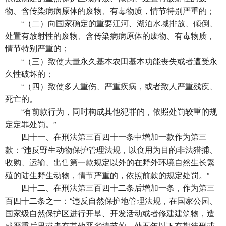
物、含传染病病原体的废物、有毒物质，情节特别严重的；
“（二）向国家确定的重要江河、湖泊水域排放、倾倒、
处置有放射性的废物、含传染病病原体的废物、有毒物质，
情节特别严重的；
“（三）致使大量永久基本农田基本功能丧失或者遭受永
久性破坏的；
“（四）致使多人重伤、严重疾病，或者致人严重残疾、
死亡的。
“有前款行为，同时构成其他犯罪的，依照处罚较重的规
定定罪处罚。”
在刑法第三百四十一条中增加一款作为第三
四十一、
款：“违反野生动物保护管理法规，以食用为目的非法猎捕、
收购、运输、出售第一款规定以外的在野外环境自然生长繁
殖的陆生野生动物，情节严重的，依照前款的规定处罚。”
在刑法第三百四十二条后增加一条，作为第三
四十二、
百四十二条之一：“违反自然保护地管理法规，在国家公园、
国家级自然保护区进行开垦、开发活动或者修建建筑物，造
成严重后果或者有其他恶劣情节的，处五年以下有期徒刑或