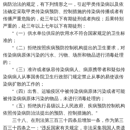
病防治法的规定，有下列情形之一，引起甲类传染病以及依
法确定采取甲类传染病预防、控制措施的传染病传播或者有
传播严重危险的，处三年以下有期徒刑或者拘役；后果特别
严重的，处三年以上七年以下有期徒刑：
“（一）供水单位供应的饮用水不符合国家规定的卫生标
准的；
“（二）拒绝按照疾病预防控制机构提出的卫生要求，对
传染病病原体污染的污水、污物、场所和物品进行消毒处理
的；
“（三）准许或者纵容传染病病人、病原携带者和疑似传
染病病人从事国务院卫生行政部门规定禁止从事的易使该传
染病扩散的工作的；
“（四）出售、运输疫区中被传染病病原体污染或者可能
被传染病病原体污染的物品，未进行消毒处理的；
“（五）拒绝执行县级以上人民政府、疾病预防控制机构
依照传染病防治法提出的预防、控制措施的。”
在刑法第三百三十四条后增加一条，作为第三
三十八、
百三十四条之一：“违反国家有关规定，非法采集我国人类遗