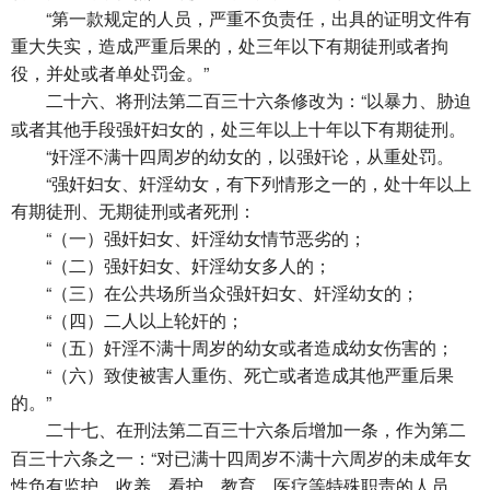
“第一款规定的人员，严重不负责任，出具的证明文件有
重大失实，造成严重后果的，处三年以下有期徒刑或者拘
役，并处或者单处罚金。”
将刑法第二百三十六条修改为：“以暴力、胁迫
二十六、
或者其他手段强奸妇女的，处三年以上十年以下有期徒刑。
“奸淫不满十四周岁的幼女的，以强奸论，从重处罚。
“强奸妇女、奸淫幼女，有下列情形之一的，处十年以上
有期徒刑、无期徒刑或者死刑：
“（一）强奸妇女、奸淫幼女情节恶劣的；
“（二）强奸妇女、奸淫幼女多人的；
“（三）在公共场所当众强奸妇女、奸淫幼女的；
“（四）二人以上轮奸的；
“（五）奸淫不满十周岁的幼女或者造成幼女伤害的；
“（六）致使被害人重伤、死亡或者造成其他严重后果
的。”
在刑法第二百三十六条后增加一条，作为第二
二十七、
百三十六条之一：“对已满十四周岁不满十六周岁的未成年女
性负有监护、收养、看护、教育、医疗等特殊职责的人员，