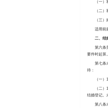
（一）双
（二）双
（三）婚
适用前款第
二、结
第六条男女
要件时起算
第七条未依
待：
（一）19
（二）19
结婚登记。
第八条未依