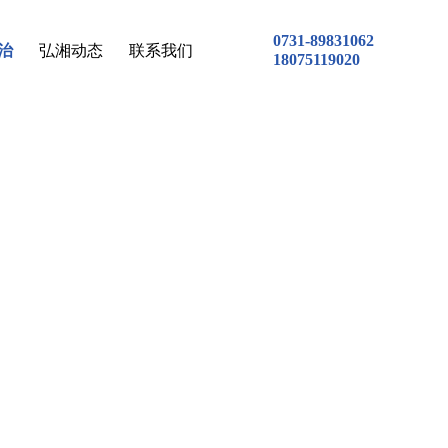
0731-89831062
治
弘湘动态
联系我们
18075119020