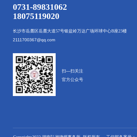
0731-89831062
18075119020
长沙市岳麓区岳麓大道
57号银盆岭万达广场环球中心B座23楼
2111700367@qq.com
扫—扫
关注
官方公众号