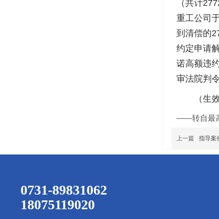
（共计27
重工公司于
到清偿的2
约定申请
诺高额违
审法院判
（生效裁
——转自最
上一篇
指导案
0731-89831062
18075119020