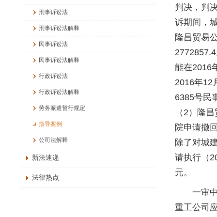
判决，判决
刑事诉讼法
诉期间，城
刑事诉讼法解释
隆昌贸易公司
民事诉讼法
27728
民事诉讼法解释
能在201
行政诉讼法
2016年
行政诉讼法解释
6385号
劳务派遣暂行规定
（2）隆
指导案例
院申请撤回
公司法解释
除了对城建
请执行（2
新法速递
元。
法律热点
一审中，
重工公司应