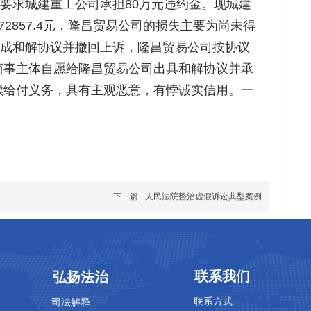
决并要求城建重工公司承担80万元违约金。现城建
72857.4元，隆昌贸易公司的损失主要为尚未得
司达成和解协议并撤回上诉，隆昌贸易公司按协议
商事主体自愿给隆昌贸易公司出具和解协议并承
续给付义务，具有主观恶意，有悖诚实信用。一
下一篇
人民法院整治虚假诉讼典型案例
专业领域
专业领域
联系我们
弘扬法治
联系方式
司法解释