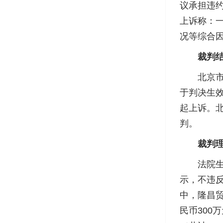
议承担违
上诉称：
况等综合
裁判结
北京市丰台
于判决生
起上诉。北
判。
裁判
法院生效
示，不违
中，隆昌贸
民币300万