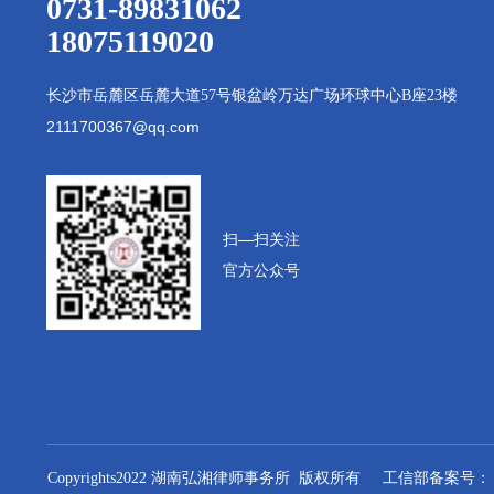
0731-89831062
18075119020
长沙市岳麓区岳麓大道
57号银盆岭万达广场环球中心B座23楼
2111700367@qq.com
扫—扫
关注
官方公众号
Copyrights2022 湖南弘湘律师事务所 版权所有 工信部备案号