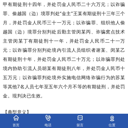
甲有期徒刑十四年，并处罚金人民币二十六万元；以诈骗
罪、偷越国（边）境罪判处“金主”王某有期徒刑十三年三个
月，并处罚金人民币三十一万元；以诈骗罪、组织他人偷
越国（边）境罪分别判处后勤主管闵某丙、诈骗窝点技术
主管闵某丁有期徒刑十一年，并处罚金人民币二十一万
元；以诈骗罪分别判处境内引流人员组织者谢某、闵某乙
有期徒刑十年，并处罚金人民币二十万元；以诈骗罪判处
境内协助引流人员胡某有期徒刑八年，并处罚金人民币十
五万元；以诈骗罪判处境外实施电信网络诈骗行为的苏某
等其他7名人员七年至五年六个月不等的有期徒刑，并处罚
金。现判决已生效。
【典型意义】
首页
电话
留言
位置