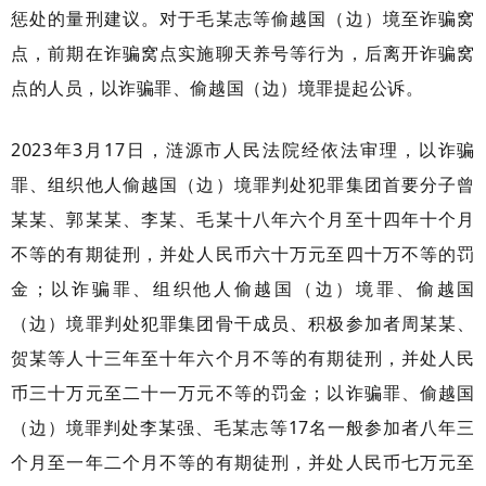
惩处的量刑建议。对于毛某志等偷越国（边）境至诈骗窝
点，前期在诈骗窝点实施聊天养号等行为，后离开诈骗窝
点的人员，以诈骗罪、偷越国（边）境罪提起公诉。
2023年3月17日，涟源市人民法院经依法审理，以诈骗
罪、组织他人偷越国（边）境罪判处犯罪集团首要分子曾
某某、郭某某、李某、毛某十八年六个月至十四年十个月
不等的有期徒刑，并处人民币六十万元至四十万不等的罚
金；以诈骗罪、组织他人偷越国（边）境罪、偷越国
（边）境罪判处犯罪集团骨干成员、积极参加者周某某、
贺某等人十三年至十年六个月不等的有期徒刑，并处人民
币三十万元至二十一万元不等的罚金；以诈骗罪、偷越国
（边）境罪判处李某强、毛某志等17名一般参加者八年三
个月至一年二个月不等的有期徒刑，并处人民币七万元至