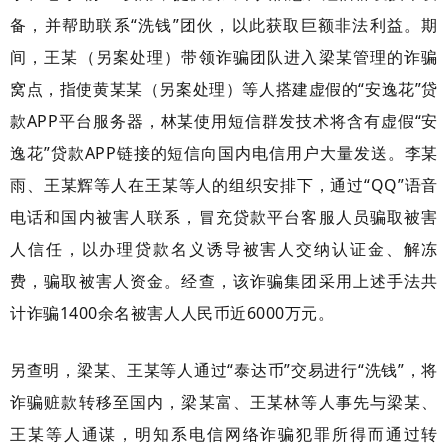
备，并帮助联系“洗钱”团伙，以此获取巨额非法利益。期
间，王某（另案处理）带领诈骗团队进入梁某管理的诈骗
窝点，指使黄某某（另案处理）等人搭建虚假的“安逸花”贷
款APP平台服务器，林某使用短信群发技术将含有虚假“安
逸花”贷款APP链接的短信向国内电信用户大量发送。李某
雨、王某辉等人在王某等人的组织安排下，通过“QQ”语音
电话和国内被害人联系，冒充贷款平台客服人员骗取被害
人信任，以办理贷款名义诱导被害人交纳认证金、解冻
费，骗取被害人资金。经查，该诈骗集团采用上述手法共
计诈骗1400余名被害人人民币近6000万元。
另查明，梁某、王某等人通过“泰达币”交易进行“洗钱”，将
诈骗赃款转移至国内，梁某富、王某林等人事先与梁某、
王某等人通谋，明知系电信网络诈骗犯罪所得而通过转