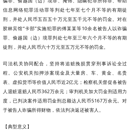
骗罪、偷越国（边）境罪、掩饰、隐瞒犯罪所得罪、帮助
信息网络犯罪活动罪等判处七年至七个月不等的有期徒
刑，并处人民币五百五十万元至五千元不等的罚金。对在
胶林宾馆“卡部”实施犯罪的傅某某等10余名被告人以诈骗
罪、偷越国（边）境罪判处七年至三年六个月不等的有期
徒刑，并处人民币六十万元至五万元不等的罚金。
司法机关协同配合，坚持将追赃挽损贯穿刑事诉讼全过
程。公安机关扣押涉案现金及大量房、车、黄金、名贵
表、虚拟货币等价值人民币近2亿元；检察机关督促各被告
人退赃退赔人民币362万余元；审判机关加大罚金刑适用力
度，已判决案件适用罚金刑总额达人民币5167万余元。对
于被告人诈骗所得财物，依法判决返还被害人。
【典型意义】