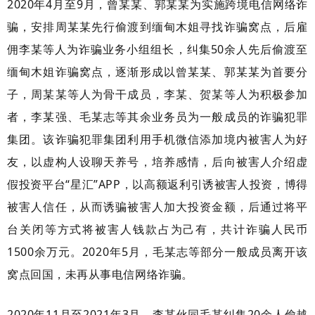
2020年4月至9月，曾某某、郭某某为实施跨境电信网络诈
骗，安排周某某先行偷渡到缅甸木姐寻找诈骗窝点，后雇
佣李某等人为诈骗业务小组组长，纠集50余人先后偷渡至
缅甸木姐诈骗窝点，逐渐形成以曾某某、郭某某为首要分
子，周某某等人为骨干成员，李某、贺某等人为积极参加
者，李某强、毛某志等其余业务员为一般成员的诈骗犯罪
集团。该诈骗犯罪集团利用手机微信添加境内被害人为好
友，以虚构人设聊天养号，培养感情，后向被害人介绍虚
假投资平台“星汇”APP，以高额返利引诱被害人投资，博得
被害人信任，从而诱骗被害人加大投资金额，后通过将平
台关闭等方式将被害人钱款占为己有，共计诈骗人民币
1500余万元。2020年5月，毛某志等部分一般成员离开该
窝点回国，未再从事电信网络诈骗。
2020年11月至2021年3月，李某伙同毛某纠集20余人偷越