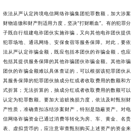
依法从严认定跨境电信网络诈骗集团犯罪数额，加大涉案
财物追缴和财产刑适用力度，坚决“打财断血”。有的犯罪分
子既自行组建电诈团伙实施诈骗，又向其他电诈团伙提供
犯罪场地、通讯网络、安保食宿等服务保障。对此，要依
法从严认定诈骗金额，既应包括本团伙的诈骗金额，也应
包括其提供服务保障的其他诈骗团伙诈骗金额。其他诈骗
团伙的诈骗金额难以具体查证的，可以根据该犯罪团伙从
其服务保障的犯罪团伙抽成分红或者收取费用的数额和方
式折算；无法折算的，抽成分红或者收取费用的数额可以
认定为犯罪数额。要加大追赃挽损力度，依法及时甄别财
产性质，准确查扣冻结涉案财产，特别是隐蔽资产。对电
信网络诈骗资金已通过消费等转化为房、车、黄金、名贵
表、虚拟货币的，应注意审查甄别购买上述资产的资金来