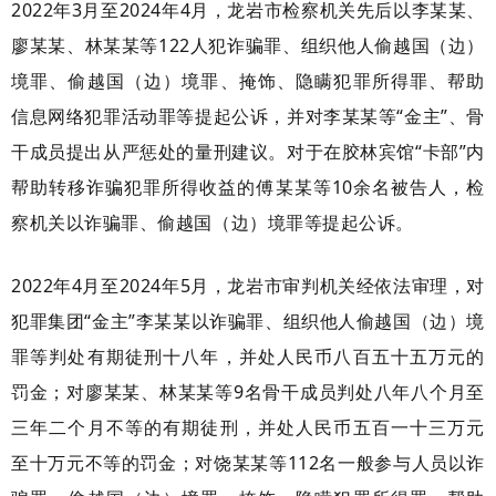
2022年3月至2024年4月，龙岩市检察机关先后以李某某、
廖某某、林某某等122人犯诈骗罪、组织他人偷越国（边）
境罪、偷越国（边）境罪、掩饰、隐瞒犯罪所得罪、帮助
信息网络犯罪活动罪等提起公诉，并对李某某等“金主”、骨
干成员提出从严惩处的量刑建议。对于在胶林宾馆“卡部”内
帮助转移诈骗犯罪所得收益的傅某某等10余名被告人，检
察机关以诈骗罪、偷越国（边）境罪等提起公诉。
2022年4月至2024年5月，龙岩市审判机关经依法审理，对
犯罪集团“金主”李某某以诈骗罪、组织他人偷越国（边）境
罪等判处有期徒刑十八年，并处人民币八百五十五万元的
罚金；对廖某某、林某某等9名骨干成员判处八年八个月至
三年二个月不等的有期徒刑，并处人民币五百一十三万元
至十万元不等的罚金；对饶某某等112名一般参与人员以诈