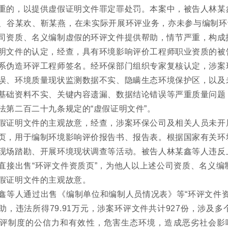
重的，以提供虚假证明文件罪定罪处罚。本案中，被告人林某
、谷某欢、靳某燕，在未实际开展环评业务，亦未参与编制环
司资质、名义编制虚假的环评文件提供帮助，情节严重，构成
明文件的认定，经查，具有环境影响评价工程师职业资质的被
系伪造环评工程师签名。经环保部门组织专家复核认定，涉案
误、环境质量现状监测数据不实、隐瞒生态环境保护区，以及
基础资料不实、关键内容遗漏、数据结论错误等严重质量问题
法第二百二十九条规定的“虚假证明文件”。
假证明文件的主观故意，经查，涉案环保公司及相关人员未开
页，用于编制环境影响评价报告书、报告表。根据国家有关环
现场踏勘、开展环境现状调查等活动。被告人林某鑫等人违反
直接出售“环评文件资质页”，为他人以上述公司资质、名义
假证明文件的主观故意。
鑫等人通过出售《编制单位和编制人员情况表》等“环评文件
助，违法所得79.91万元，涉案环评文件共计927份，涉及
评制度的公信力和有效性，危害生态环境，造成恶劣社会影