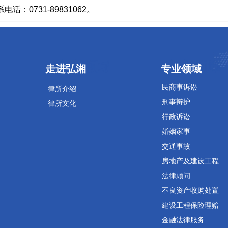
话：0731-89831062。
专业领域
专业领域
走进弘湘
专业领域
民商事诉讼
律所介绍
刑事辩护
律所文化
行政诉讼
婚姻家事
交通事故
房地产及建设工程
法律顾问
不良资产收购处置
建设工程保险理赔
金融法律服务