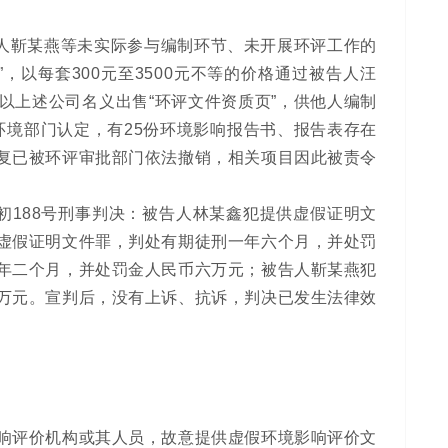
被告人靳某燕等未实际参与编制环节、未开展环评工作的
以每套300元至3500元不等的价格通过被告人汪
以上述公司名义出售“环评文件资质页”，供他人编制
态环境部门认定，有25份环境影响报告书、报告表存在
复已被环评审批部门依法撤销，相关项目因此被责令
5刑初188号刑事判决：被告人林某鑫犯提供虚假证明文
虚假证明文件罪，判处有期徒刑一年六个月，并处罚
年二个月，并处罚金人民币六万元；被告人靳某燕犯
万元。宣判后，没有上诉、抗诉，判决已发生法律效
响评价机构或其人员，故意提供虚假环境影响评价文