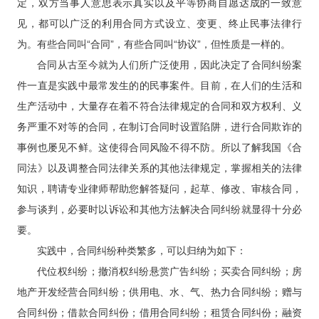
定，双方当事人意思表示真实以及平等协商自愿达成的一致意
见，都可以广泛的利用合同方式设立、变更、终止民事法律行
为。有些合同叫“合同”，有些合同叫“协议”，但性质是一样的。
合同从古至今就为人们所广泛使用，因此决定了合同纠纷案
件一直是实践中最常发生的的民事案件。目前，在人们的生活和
生产活动中，大量存在着不符合法律规定的合同和双方权利、义
务严重不对等的合同，在制订合同时设置陷阱，进行合同欺诈的
事例也屡见不鲜。这使得合同风险不得不防。所以了解我国《合
同法》以及调整合同法律关系的其他法律规定，掌握相关的法律
知识，聘请专业律师帮助您解答疑问，起草、修改、审核合同，
参与谈判，必要时以诉讼和其他方法解决合同纠纷就显得十分必
要。
实践中，合同纠纷种类繁多，可以归纳为如下：
代位权纠纷；撤消权纠纷悬赏广告纠纷；买卖合同纠纷；房
地产开发经营合同纠纷；供用电、水、气、热力合同纠纷；赠与
合同纠份；借款合同纠份；借用合同纠纷；租赁合同纠份；融资